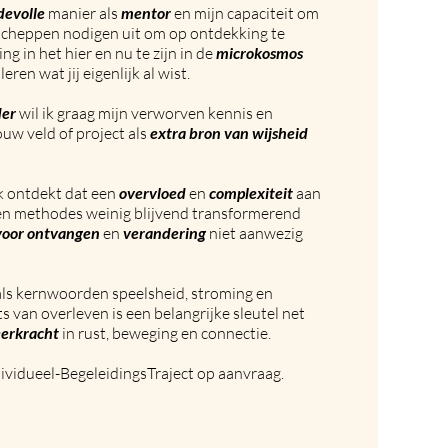
fdevolle
manier als
mentor
en mijn capaciteit om
cheppen nodigen uit om op ontdekking te
ng in het hier en nu te zijn in de
microkosmos
eren wat jij eigenlijk al wist.
der
wil ik graag mijn verworven kennis en
uw veld of project als
extra
bron
van wijsheid
k ontdekt dat een
overvloed
en
complexiteit
aan
en methodes weinig blijvend transformerend
voor ontvangen
en
verandering
niet aanwezig
ls kernwoorden speelsheid, stroming en
s van overleven is een belangrijke sleutel net
eerkracht
in rust, beweging en connectie.
ividueel-BegeleidingsTraject op aanvraag.