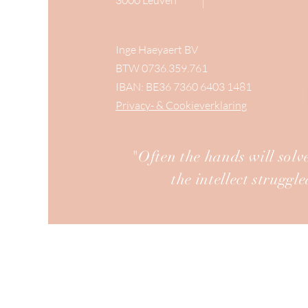
3000 Leuven
Inge Haeyaert BV
BTW 0736.359.761
IBAN: BE36 7360 6403 1481
Privacy- & Cookieverklaring
"Often the hands will solv
the intellect struggl