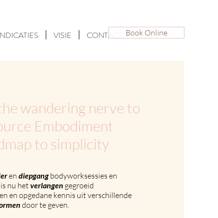
Book Online
INDICATIES
VISIE
CONTACT
the wandering nerve to
Source Embodiment
dmap to simplicity
ier
en
diepgang
bodyworksessies en
is nu het
verlangen
gegroeid
ten en opgedane kennis uit verschillende
vormen
door te geven.