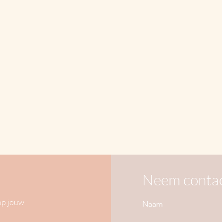
Neem contac
op jouw
Naam