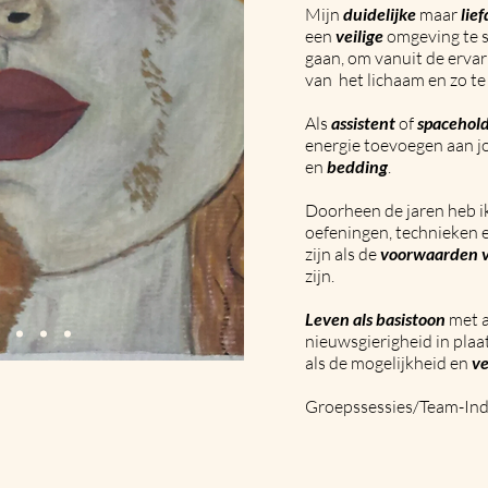
Mijn
duidelijke
maar
lie
een
veilige
omgeving te s
gaan, om
vanuit de ervari
van het lichaam en zo te l
Als
assistent
of
spacehol
energie toevoegen aan jo
en
bedding
.
Doorheen de jaren heb i
oefeningen, technieken 
zijn als de
voorwaarden 
zijn.
Leven
als
basistoon
met a
nieuwsgierigheid in plaat
als de mogelijkheid en
v
Groepssessies/
Team-Ind