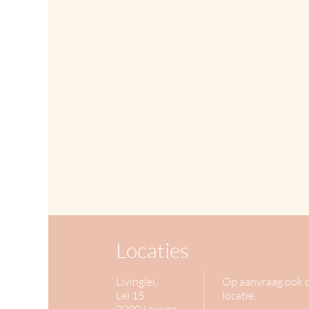
Locaties
Livinglei,
Op aanvraag ook 
Lei 15
locatie.