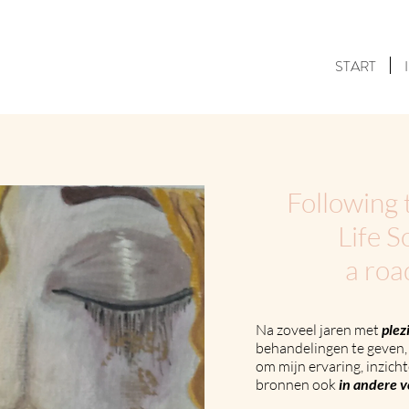
START
Following 
Life 
a roa
Na zoveel jaren met
plez
behandelingen te geven, 
om mijn ervaring, inzich
bronnen ook
in andere 